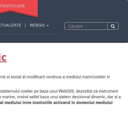
TENTIFICARE
Formular
CTUALIZATE
WEBGIS
Căutare
de
căutare
ic
c si social al modificarii continue a mediului marin/costier in
ecosistemului costier pe baza unui WebGIS, dezvoltat ca instrument
marine, creind astfel baza unui sistem decizional dinamic, dar si a
l mediului intre institutiile activand in domeniul mediului