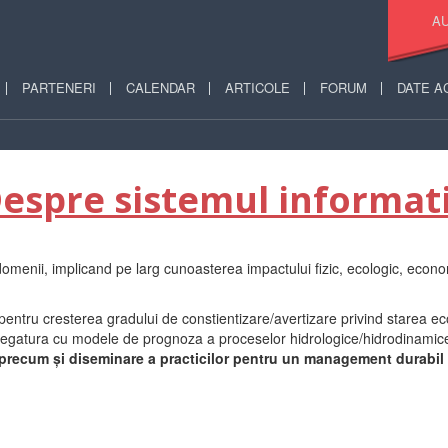
AU
PARTENERI
CALENDAR
ARTICOLE
FORUM
DATE A
espre sistemul informat
menii, implicand pe larg cunoasterea impactului fizic, ecologic, economi
 pentru cresterea gradului de constientizare/avertizare privind starea 
 legatura cu modele de prognoza a proceselor hidrologice/hidrodinamice 
 precum şi diseminare a practicilor pentru un management durabil a