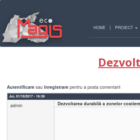
Mergi
la
conţinutul
principal
HOME
PROIECT
Dezvolt
Autentificare
sau
înregistrare
pentru a posta comentarii
Joi, 01/19/2017 - 16:39
Dezvoltarea durabilă a zonelor costier
admin