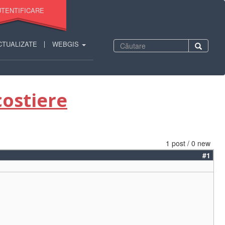
TENTIFICARE
Formular
CTUALIZATE
WEBGIS
Căutare
de
căutare
costiere
1 post / 0 new
#1