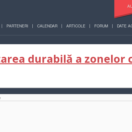
AU
PARTENERI
CALENDAR
ARTICOLE
FORUM
DATE A
area durabilă a zonelor 
e