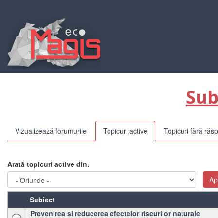
Mergi
la
conţinutul
principal
Sub
Taburi
Vizualizează forumurile
Topicuri active
(tab
Topicuri fără răs
primare
activ)
Arată topicuri active din:
Ap
Subiect
Prevenirea si reducerea efectelor riscurilor naturale